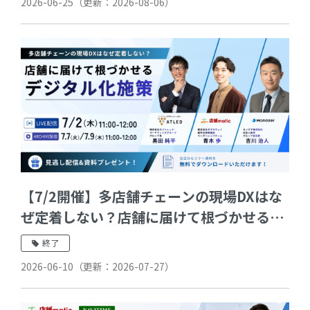
2026-06-25
（更新：
2026-08-06
）
【7/2開催】多店舗チェーンの現場DXはな
ぜ定着しない？店舗に届けて根づかせるデ
ジタル化施策
終了
2026-06-10
（更新：
2026-07-27
）