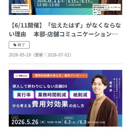
【6/11開催】「伝えたはず」がなくならな
い理由 本部-店舗コミュニケーション
を“感覚”ではなく“設計”で改善する
終了
2026-05-19
（更新：
2026-07-01
）