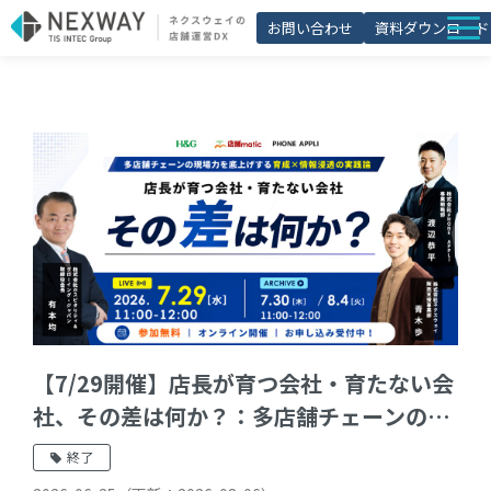
お問い合わせ
資料ダウンロード
店舗matic
導入事例
ブログ
セミナー
よくあるご質問
お役立ち資料一覧
【7/29開催】店長が育つ会社・育たない会
社、その差は何か？：多店舗チェーンの現
場力を底上げする育成×情報浸透の実践論
終了