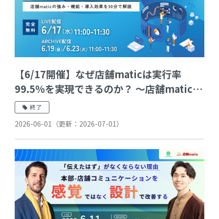
【6/17開催】なぜ店舗maticは実行率
99.5%を実現できるのか？ 〜店舗matic強
み、機能・事例・導入効果を30分で解説〜
終了
2026-06-01
（更新：
2026-07-01
）