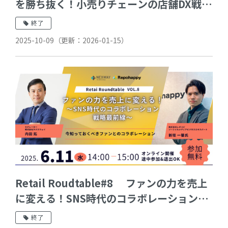
を勝ち抜く！小売りチェーンの店舗DX戦略
セミナー
終了
2025-10-09
（更新：
2026-01-15
）
Retail Roudtable#8 ファンの力を売上
に変える！SNS時代のコラボレーション戦
略最前線
終了