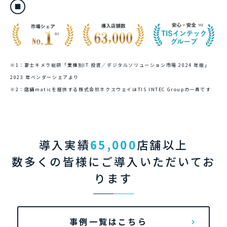
※1：富士キメラ総研「業種別IT 投資／デジタルソリューション市場 2024 年版」
2023 年ベンダーシェアより
※2：店舗maticを提供する株式会社ネクスウェイはTIS INTEC Groupの一員です
導入実績
65,000
店舗以上
数多くの皆様にご導入いただいてお
ります
事例一覧はこちら