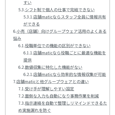
すい
5.3.
シフト制で個人の仕事で完結できない
5.3.1.
店舗maticならスタッフ全員に情報共有
ができる
6.
小売（店舗）向けグループウェア活用のよくある
悩み
6.1.
役職単位での機能の区別ができない
6.1.1.
店舗maticなら役職ごとに最適な機能を
提供
6.2.
数値収集に特化した機能がない
6.2.1.
店舗maticなら効率的な情報収集が可能
7.
店舗maticと他グループウェアとの違い
7.1.
受け手が理解しやすい設定
7.2.
面倒な入力も自動になり事務作業を削減
7.3.
指示連絡を自動で整理しリマインドできるた
め実施漏れを防ぐ