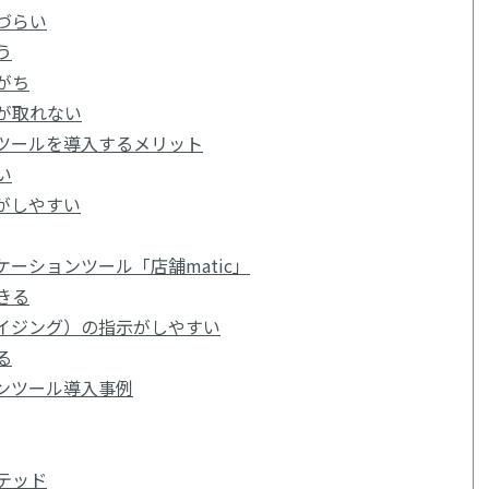
づらい
う
がち
が取れない
ツールを導入するメリット
い
がしやすい
ーションツール「店舗matic」
きる
ダイジング）の指示がしやすい
る
ンツール導入事例
テッド