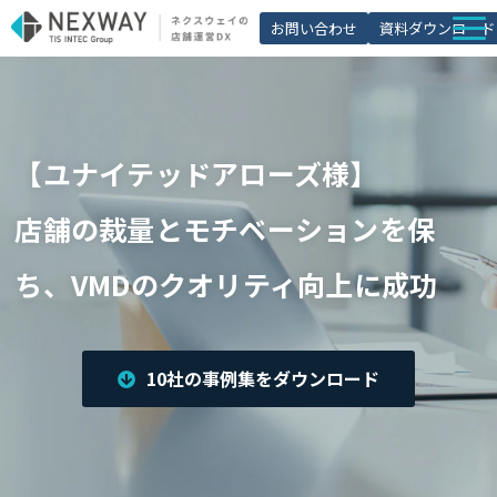
お問い合わせ
資料ダウンロード
店舗matic
導入事例
【ユナイテッドアローズ様】
ブログ
セミナー
店舗の裁量とモチベーションを保
よくあるご質問
ち、VMDのクオリティ向上に成功
お役立ち資料一覧
10社の事例集をダウンロード