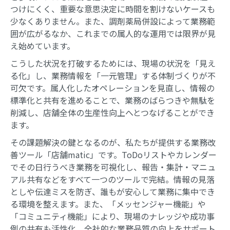
つけにくく、重要な意思決定に時間を割けないケースも
少なくありません。また、調剤薬局併設によって業務範
囲が広がるなか、これまでの属人的な運用では限界が見
え始めています。
こうした状況を打破するためには、現場の状況を「見え
る化」し、業務情報を「一元管理」する体制づくりが不
可欠です。属人化したオペレーションを見直し、情報の
標準化と共有を進めることで、業務のばらつきや無駄を
削減し、店舗全体の生産性向上へとつなげることができ
ます。
その課題解決の鍵となるのが、私たちが提供する業務改
善ツール「店舗matic」です。ToDoリストやカレンダー
でその日行うべき業務を可視化し、報告・集計・マニュ
アル共有などをすべて一つのツールで完結。情報の見落
としや伝達ミスを防ぎ、誰もが安心して業務に集中でき
る環境を整えます。また、「メッセンジャー機能」や
「コミュニティ機能」により、現場のナレッジや成功事
例の共有も活性化。全社的な業務品質の向上をサポート