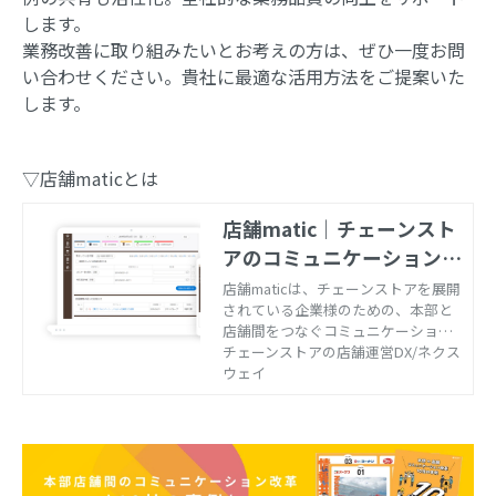
します。
業務改善に取り組みたいとお考えの方は、ぜひ一度お問
い合わせください。貴社に最適な活用方法をご提案いた
します。
▽店舗maticとは
店舗matic｜チェーンスト
アのコミュニケーション改
善【株式会社ネクスウェ
店舗maticは、チェーンストアを展開
されている企業様のための、本部と
イ】
店舗間をつなぐコミュニケーション
ツールです。「意思を持って作動す
チェーンストアの店舗運営DX/ネクス
る」という意味を持つ“matic”の名の
ウェイ
通り、業務効率化に向けて店舗が主
体的に行動できる環境づくりをご支
援。アパレル、スーパー、雑貨、化
粧品など、多様な小売業の現場の臨
店業務を効率化します。