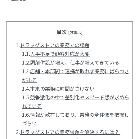
目次
[非表示]
1.
ドラッグストアの業務での課題
1.1.
人手不足で顧客対応が大変
1.2.
調剤併設が増え、仕事が増えてきている
1.3.
店舗・本部間で連携が取れず業務にばらつき
が出る
1.4.
本来の業務に時間がさけない
1.5.
競争激化の中で差別化やスピード感が求めら
れている
1.6.
情報が散在しており、業務の全体像を把握し
づらい
2.
ドラッグストアの業務課題を解決するには？