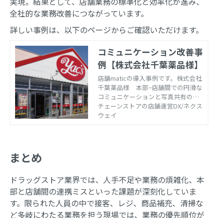
実現。​結果として、店舗業務の標準化と効率化が進み、
全社的な業務改善につながっています。​
詳しい事例は、以下のページからご確認いただけます。
コミュニケーション改善事
例【株式会社千葉薬品様】
店舗maticの導入事例です。株式会社
千葉薬品様 本部−店舗間での円滑な
コミュニケーションと写真共有の実
現を目的に店舗maticを導入、指示へ
チェーンストアの店舗運営DX/ネクス
の対応状況が把握可能になり、店舗
ウェイ
業務の効率化も実現。
まとめ
ドラッグストア業界では、人手不足や業務の煩雑化、本
部と店舗間の連携ミスといった課題が深刻化していま
す。限られた人員の中で接客、レジ、商品補充、清掃な
ど多岐にわたる業務を担う現場では、業務の優先順位が