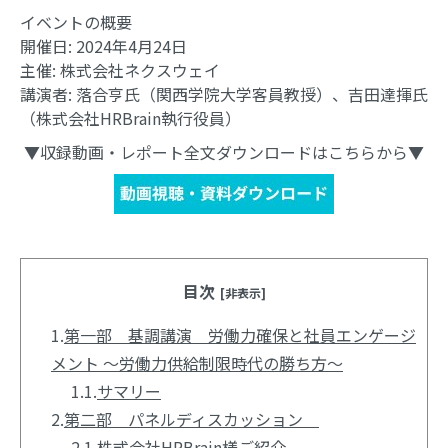
イベントの概要
開催日: 2024年4月24日
主催: 株式会社ネクスウェイ
講演者: 落合亨氏（関西学院大学客員教授）、吉田達揮氏
（株式会社HRBrain執行役員）
▼収録動画・レポート全文ダウンロードはこちらから▼
目次
[非表示]
1.
第一部 基調講演 労働力確保と社員エンゲージ
メント ～労働力供給制限時代の勝ち方～
1.1.
サマリー
2.
第二部 パネルディスカッション
2.1.
株式会社HRBrain様ご紹介