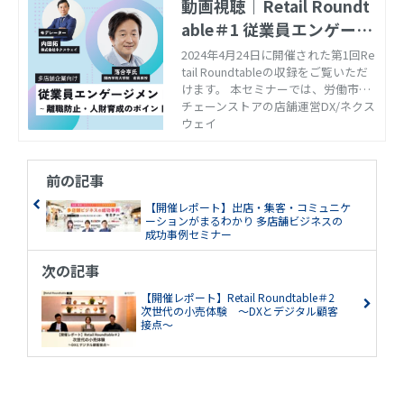
動画視聴｜Retail Roundt
able＃1 従業員エンゲージ
メントを高める戦略人事と
2024年4月24日に開催された第1回Re
tail Roundtableの収録をご覧いただ
は ～離職防止・人財育成
けます。 本セミナーでは、労働市場
のポイント徹底解説～
における重要な課題と解決策に焦点
チェーンストアの店舗運営DX/ネクス
をあてて探求していきます。
ウェイ
前の記事
【開催レポート】出店・集客・コミュニケ
ーションがまるわかり 多店舗ビジネスの
成功事例セミナー
次の記事
【開催レポート】Retail Roundtable＃2
次世代の小売体験 ～DXとデジタル顧客
接点～