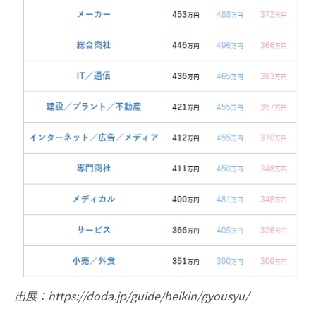
出展：https://doda.jp/guide/heikin/gyousyu/