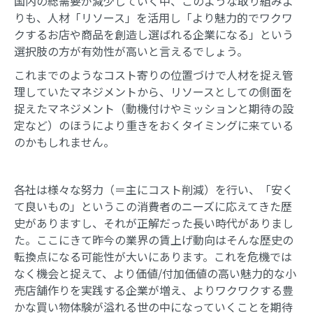
国内の総需要が減少していく中、このような取り組みよ
りも、人材「リソース」を活用し「より魅力的でワクワ
クするお店や商品を創造し選ばれる企業になる」という
選択肢の方が有効性が高いと言えるでしょう。
これまでのようなコスト寄りの位置づけで人材を捉え管
理していたマネジメントから、リソースとしての側面を
捉えたマネジメント（動機付けやミッションと期待の設
定など）のほうにより重きをおくタイミングに来ている
のかもしれません。
各社は様々な努力（＝主にコスト削減）を行い、「安く
て良いもの」というこの消費者のニーズに応えてきた歴
史がありますし、それが正解だった長い時代がありまし
た。ここにきて昨今の業界の賃上げ動向はそんな歴史の
転換点になる可能性が大いにあります。これを危機では
なく機会と捉えて、より価値/付加価値の高い魅力的な小
売店舗作りを実践する企業が増え、よりワクワクする豊
かな買い物体験が溢れる世の中になっていくことを期待