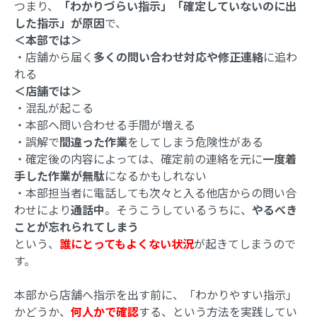
つまり、
「わかりづらい指示」「確定していないのに出
した指示」が原因
で、
＜本部では＞
・店舗から届く
多くの問い合わせ対応や修正連絡
に追わ
れる
＜店舗では＞
・混乱が起こる
・本部へ問い合わせる手間が増える
・誤解で
間違った作業
をしてしまう危険性がある
・確定後の内容によっては、確定前の連絡を元に
一度着
手した作業が無駄
になるかもしれない
・本部担当者に電話しても次々と入る他店からの問い合
わせにより
通話中
。そうこうしているうちに、
やるべき
ことが忘れられてしまう
という、
誰にとってもよくない状況
が起きてしまうので
す。
本部から店舗へ指示を出す前に、「わかりやすい指示」
かどうか、
何人かで確認
する、という方法を実践してい