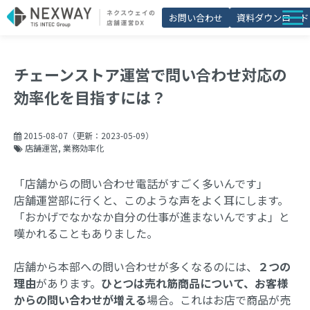
お問い合わせ
資料ダウンロード
店舗matic
チェーンストア運営で問い合わせ対応の
導入事例
効率化を目指すには？
ブログ
セミナー
2015-08-07
（更新：
2023-05-09
）
店舗運営
業務効率化
よくあるご質問
「店舗からの問い合わせ電話がすごく多いんです」
お役立ち資料一覧
店舗運営部に行くと、このような声をよく耳にします。
「おかげでなかなか自分の仕事が進まないんですよ」と
嘆かれることもありました。
店舗から本部への問い合わせが多くなるのには、
２つの
理由
があります。
ひとつは売れ筋商品について、お客様
からの問い合わせが増える
場合。これはお店で商品が売