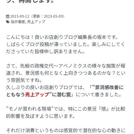
2015-09-12
（更新：
2023-05-09
）
指示徹底
売上アップ
こんにちは！良いお店創りブログ編集長の坂本です。
しばらくブログ投稿が滞っていました。楽しみにしてく
ださっていた皆様申し訳ありません。
さて、先般の政権交代～アベノミクスの様々な施策が報
道され、景況感も何となく上向きつつあるのかな？とい
う雰囲気ですね。
久しぶりの良いお店創りブログでは、「
”景況感改善に
ともなう
売上アップ
”に潜む罠
」について書きました。
”モノが買われる現場”では、特にこの景況『感』が比較
的影響を及ぼすように思います。
それだけ消費というものは感覚的で潜在的な心の動きに