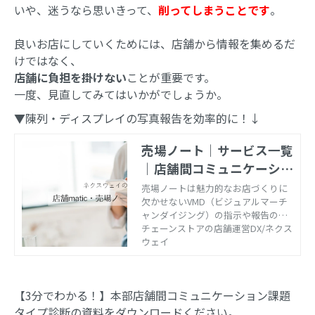
いや、迷うなら思いきって、
削ってしまうことです
。
良いお店にしていくためには、店舗から情報を集めるだ
けではなく、
店舗に負担を掛けない
ことが重要です。
一度、見直してみてはいかがでしょうか。
▼陳列・ディスプレイの写真報告を効率的に！↓
売場ノート｜サービス一覧
｜店舗間コミュニケーショ
ンの悩みをツール・アプリ
売場ノートは魅力的なお店づくりに
欠かせないVMD（ビジュアルマーチ
で解決【株式会社ネクスウ
ャンダイジング）の指示や報告のた
ェイ】
めに開発されたアプリです。チェー
チェーンストアの店舗運営DX/ネクス
ンストア企業の本部と店舗をつな
ウェイ
ぎ、画像による的確な連携で商品陳
列や現場の状況確認を支援します。
指示からフィードバックまでアプリ
【3分でわかる！】本部店舗間コミュニケーション課題
でスマートに伝達できるため、本部
と店舗のコミュニケーションの効率
タイプ診断の資料を
ダウンロード
ください。