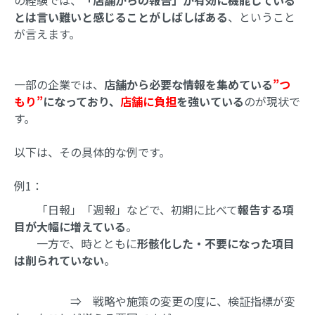
の経験では、
「店舗からの報告」が有効に機能している
とは言い難いと感じることがしばしばある
、ということ
が言えます。
一部の企業では、
店舗から必要な情報を集めている
”つ
もり”
になっており、
店舗に負担
を強いている
のが現状で
す。
以下は、その具体的な例です。
例1：
「日報」「週報」などで、初期に比べて
報告する項
目が大幅に増えている
。
一方で、時とともに
形骸化した・不要になった項目
は削られていない
。
⇒ 戦略や施策の変更の度に、検証指標が変