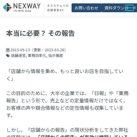
お問い合わせ
資料ダウンロード
店舗matic
本当に必要？ その報告
導入事例
ブログ
2015-09-13
（更新：
2023-03-28
）
店舗運営
業務効率化
指示徹底
セミナー
「店舗から情報を集め、もっと良いお店を目指してい
よくあるご質問
く」
お役立ち資料一覧
この目的のために、大半の企業では、「日報」や「業務
報告」という形で、売上などの定量情報だけではなく、
お客様の声や競合情報などの定性情報も収集していま
す。
しかし、「店舗からの報告」の現状分析をしてきた弊社