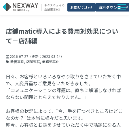
お問い合わせ
資料ダウンロード
店舗matic
店舗matic導入による費用対効果につい
導入事例
て－店舗編
ブログ
セミナー
2016-07-27
（更新：
2023-03-24
）
改善事例
店舗運営
業務効率化
よくあるご質問
​​​​​​​日々、お客様といろいろなやり取りをさせていただく中
お役立ち資料一覧
で、大変貴重なご意見をいただきました。
「コミュニケーションの課題は、直ちに解消しなければ
ならない問題ととらえておりません。」
お客様の状況によって、“今、手を打つべきところはどこ
なのか？”は本当に様々だと思います。
昨今、お客様とお話をさせていただく中で話題になる人