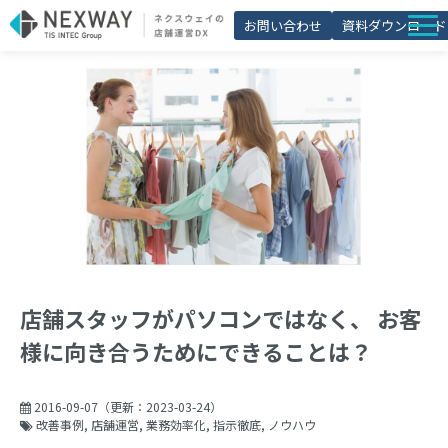
お問い合わせ
資料ダウンロード
店舗matic
導入事例
ブログ
セミナー
よくあるご質問
お役立ち資料一覧
店舗スタッフがパソコンではなく、 お客
様に向き合うためにできることは？
2016-09-07
（更新：
2023-03-24
）
改善事例
店舗運営
業務効率化
指示徹底
ノウハウ