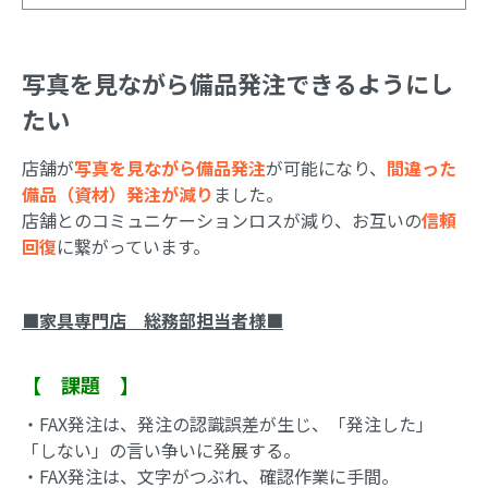
写真を見ながら備品発注できるようにし
たい
店舗が
写真を見ながら備品発注
が可能になり、
間違った
備品（資材）発注が減り
ました。
店舗とのコミュニケーションロスが減り、お互いの
信頼
回復
に繋がっています。
■家具専門店 総務部担当者様■
【 課題 】
・FAX発注は、発注の認識誤差が生じ、「発注した」
「しない」の言い争いに発展する。
・FAX発注は、文字がつぶれ、確認作業に手間。