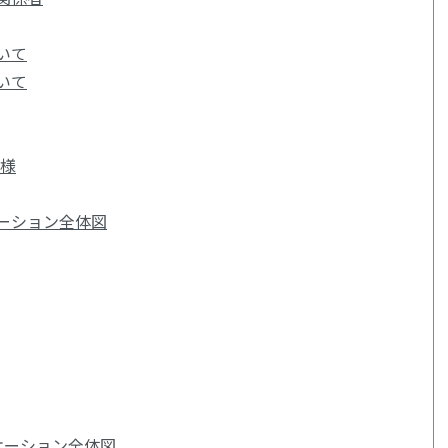
いて
いて
社様
ーション全体図
ケーション全体図