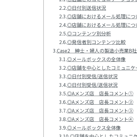
2.2.
◎日付別送信状況
2.3.
◎店舗におけるメール処理につ
2.4.
◎店舗におけるメール処理につ
2.5.
◎コンテンツ別分析
2.6.
◎発信者別コンテンツ比較
3.
Case2 紳士・婦人の製造小売業B
3.1.
◎メールボックスの全体像
3.2.
◎店舗を中心としたコミュニケ
3.3.
◎日付別受信/送信状況
3.4.
◎日付別受信/送信状況
3.5.
◎Aメンズ店 店長コメント①
3.6.
◎Aメンズ店 店長コメント②
3.7.
◎Aメンズ店 店長コメント③
3.8.
◎Aメンズ店 店長コメント④
3.9.
◎メールボックス全体像
3.10.
◎店舗を中心としたコミュニ