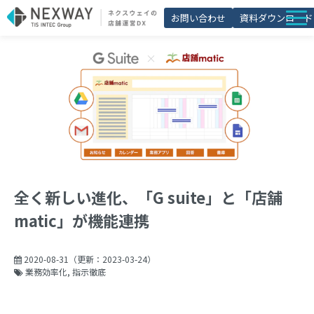
お問い合わせ
資料ダウンロード
店舗matic
導入事例
ブログ
セミナー
よくあるご質問
お役立ち資料一覧
全く新しい進化、「G suite」と「店舗
matic」が機能連携
2020-08-31
（更新：
2023-03-24
）
業務効率化
指示徹底