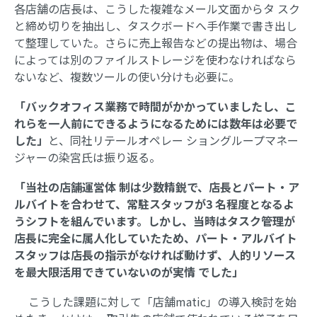
各店舗の店長は、こうした複雑なメール文面からタ スク
と締め切りを抽出し、タスクボードへ手作業で書き出し
て整理していた。さらに売上報告などの提出物は、場合
によっては別のファイルストレージを使わなければなら
ないなど、複数ツールの使い分けも必要に。
「バックオフィス業務で時間がかかっていましたし、こ
れらを一人前にできるようになるためには数年は必要で
した」
と、同社リテールオペレー ショングループマネー
ジャーの染宮氏は振り返る。
「当社の店舗運営体 制は少数精鋭で、店長とパート・ア
ルバイトを合わせて、常駐スタッフが3 名程度となるよ
うシフトを組んでいます。しかし、当時はタスク管理が
店長に完全に属人化していたため、パート・アルバイト
スタッフは店長の指示がなければ動けず、人的リソース
を最大限活用できていないのが実情 でした」
こうした課題に対して「店舗matic」の導入検討を始