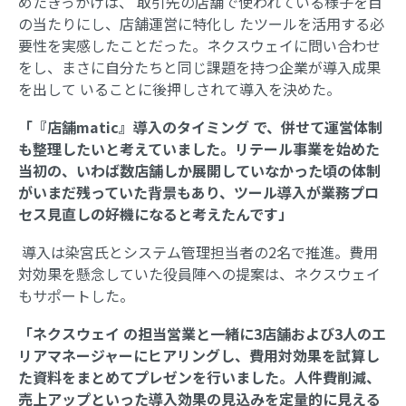
めたきっかけは、 取引先の店舗で使われている様子を目
の当たりにし、店舗運営に特化し たツールを活用する必
要性を実感したことだった。ネクスウェイに問い合わせ
をし、まさに自分たちと同じ課題を持つ企業が導入成果
を出して いることに後押しされて導入を決めた。
「『店舗matic』導入のタイミング で、併せて運営体制
も整理したいと考えていました。リテール事業を始めた
当初の、いわば数店舗しか展開していなかった頃の体制
がいまだ残っていた背景もあり、ツール導入が業務プロ
セス見直しの好機になると考えたんです」
導入は染宮氏とシステム管理担当者の2名で推進。費用
対効果を懸念していた役員陣への提案は、ネクスウェイ
もサポートした。
「ネクスウェイ の担当営業と一緒に3店舗および3人のエ
リアマネージャーにヒアリングし、費用対効果を試算し
た資料をまとめてプレゼンを行いました。人件費削減、
売上アップといった導入効果の見込みを定量的に見える