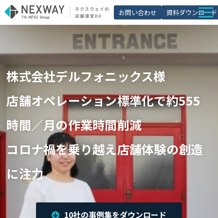
お問い合わせ
資料ダウンロード
店舗matic
導入事例
株式会社デルフォニックス様
ブログ
セミナー
店舗オペレーション標準化で約555
よくあるご質問
時間／月の作業時間削減
お役立ち資料一覧
コロナ禍を乗り越え店舗体験の創造
に注力
10社の事例集をダウンロード