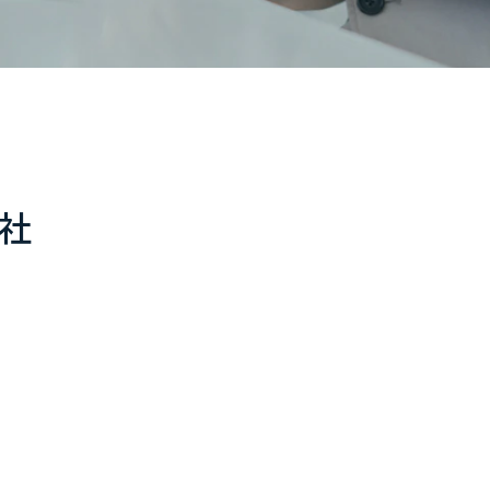
社
菊池淳司