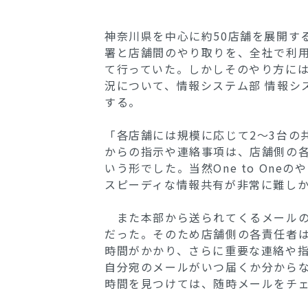
神奈川県を中心に約50店舗を展開す
署と店舗間のやり取りを、全社で利
て行っていた。しかしそのやり方に
況について、情報システム部 情報シ
する。
「各店舗には規模に応じて2～3台の
からの指示や連絡事項は、店舗側の
いう形でした。当然One to On
スピーディな情報共有が非常に難し
また本部から送られてくるメールの
だった。そのため店舗側の各責任者
時間がかかり、さらに重要な連絡や
自分宛のメールがいつ届くか分からな
時間を見つけては、随時メールをチ