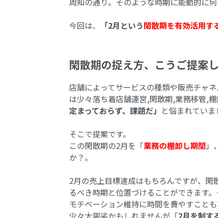
周知の通り。そのような時期に能動的に何
今回は、
「2月という
閑散期を有効活用す
閑散期の捉え方、こうご提案
店舗によってサービスの種類や販売チャネ
は少々落ち着店舗運営,閑散期,業務移管,
定まっておらず、課題だ」
と悩まれていま
そこで提案です。
この閑散期の2月を「
業務の棚卸し期間
」
か？。
2月の売上目標達成はもちろんですが、閑
るべき時期と位置づけることができます。
モチベーション維持に時間を費やすことも
少々大袈裟かもしれませんが「
2月を制す