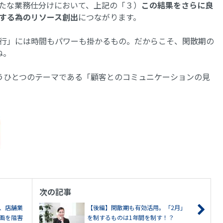
新たな業務仕分けにおいて、上記の「３）
この結果をさらに良
する為のリソース創出
につながります。
行」には時間もパワーも掛かるもの。だからこそ、閑散期の
ね。
うひとつのテーマである「顧客とのコミュニケーションの見
次の記事
、店舗業
【後編】閑散期も有効活用。「2月」
画を阻害
を制するものは1年間を制す！？