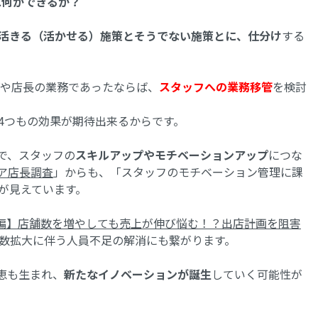
に何ができるか？
活きる（活かせる）施策とそうでない施策とに、仕分け
する
Vや店長の業務であったならば、
スタッフへの業務移管
を検討
4つもの効果が期待出来るからです。
で、スタッフの
スキルアップやモチベーションアップ
につな
ア店長調査
」からも、「スタッフのモチベーション管理に課
が見えています。
編】店舗数を増やしても売上が伸び悩む！？出店計画を阻害
数拡大に伴う人員不足の解消にも繋がります。
恵も生まれ、
新たなイノベーションが誕生
していく可能性が