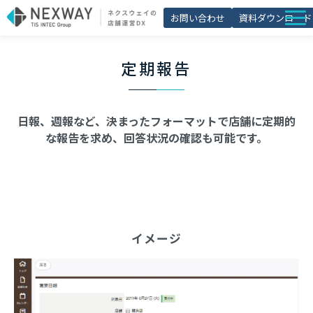
お問い合わせ
資料ダウンロード
店舗matic
定期報告
導入事例
ブログ
日報、週報など、決まったフォーマットで店舗に定期的
セミナー
な報告を求め、回答状況の確認も可能です。
よくあるご質問
お役立ち資料一覧
イメージ