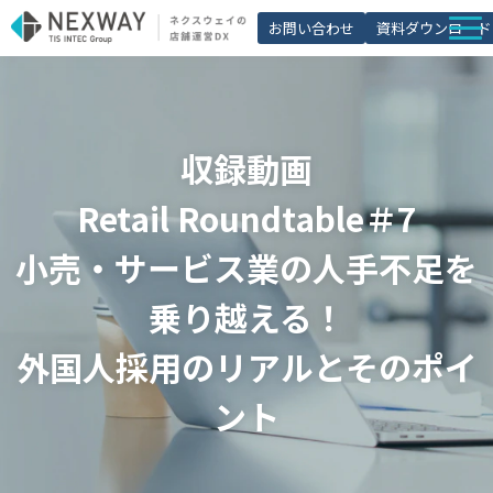
お問い合わせ
資料ダウンロード
店舗matic
導入事例
収録動画
ブログ
Retail Roundtable＃7
セミナー
小売・サービス業の人手不足を
よくあるご質問
お役立ち資料一覧
乗り越える！
外国人採用のリアルとそのポイ
ント