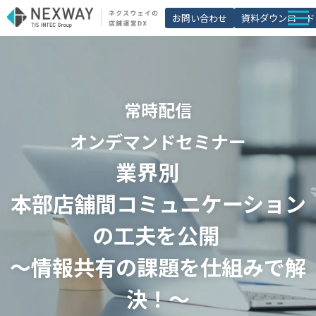
お問い合わせ
資料ダウンロード
店舗matic
導入事例
常時配信
ブログ
セミナー
オンデマンドセミナー
業界別　
よくあるご質問
お役立ち資料一覧
本部店舗間コミュニケーション
の工夫を公開 
～情報共有の課題を仕組みで解
決！～