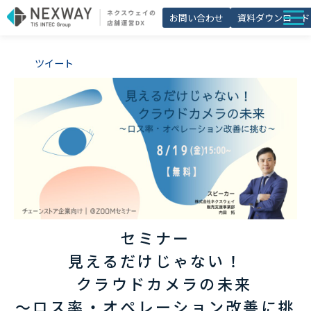
お問い合わせ
資料ダウンロード
店舗matic
ツイート
導入事例
ブログ
セミナー
よくあるご質問
お役立ち資料一覧
セミナー
見えるだけじゃない！
　　クラウドカメラの未来　
～ロス率・オペレーション改善に挑