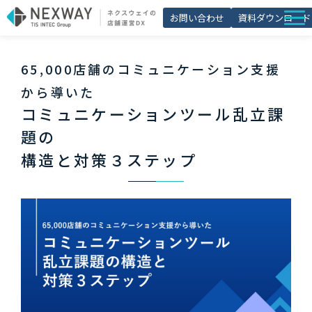
お問い合わせ
資料ダウンロード
店舗matic
65,000店舗のコミュニケーション支援
導入事例
から導いた
ブログ
コミュニケーションツール乱立課
題の
セミナー
構造と対策３ステップ
よくあるご質問
お役立ち資料一覧