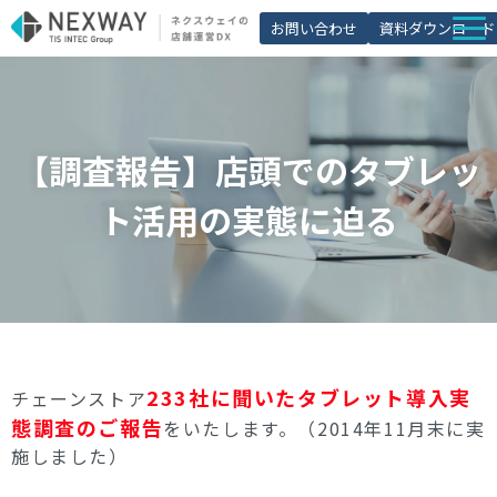
お問い合わせ
資料ダウンロード
店舗matic
導入事例
【調査報告】店頭でのタブレッ
ブログ
ト活用の実態に迫る
セミナー
よくあるご質問
お役立ち資料一覧
233社に聞いたタブレット導入実
チェーンストア
態調査のご報告
をいたします。（2014年11月末に実
施しました）