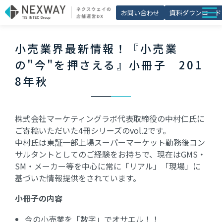
お問い合わせ
資料ダウンロード
店舗matic
小売業界最新情報！『小売業
導入事例
の"今"を押さえる』小冊子　201
ブログ
8年秋
セミナー
よくあるご質問
株式会社マーケティングラボ代表取締役の中村仁氏に
ご寄稿いただいた4冊シリーズのvol.2です。
お役立ち資料一覧
中村氏は東証一部上場スーパーマーケット勤務後コン
サルタントとしてのご経験をお持ちで、現在はGMS・
SM・メーカー等を中心に常に「リアル」「現場」に
基づいた情報提供をされています。
小冊子の内容
今の小売業を「数字」でオサエル！！