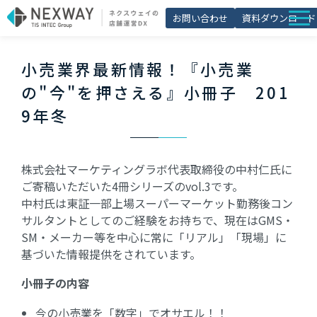
お問い合わせ
資料ダウンロード
店舗matic
小売業界最新情報！『小売業
導入事例
の"今"を押さえる』小冊子　201
ブログ
9年冬
セミナー
よくあるご質問
株式会社マーケティングラボ代表取締役の中村仁氏に
ご寄稿いただいた4冊シリーズのvol.3です。
お役立ち資料一覧
中村氏は東証一部上場スーパーマーケット勤務後コン
サルタントとしてのご経験をお持ちで、現在はGMS・
SM・メーカー等を中心に常に「リアル」「現場」に
基づいた情報提供をされています。
小冊子の内容
今の小売業を「数字」でオサエル！！