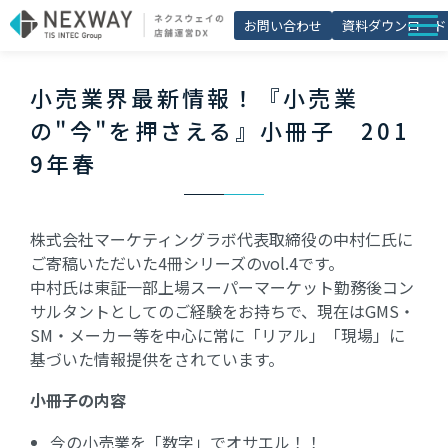
お問い合わせ
資料ダウンロード
店舗matic
小売業界最新情報！『小売業
導入事例
の"今"を押さえる』小冊子　201
ブログ
9年春
セミナー
よくあるご質問
株式会社マーケティングラボ代表取締役の中村仁氏に
ご寄稿いただいた4冊シリーズのvol.4です。
お役立ち資料一覧
中村氏は東証一部上場スーパーマーケット勤務後コン
サルタントとしてのご経験をお持ちで、現在はGMS・
SM・メーカー等を中心に常に「リアル」「現場」に
基づいた情報提供をされています。
小冊子の内容
今の小売業を「数字」でオサエル！！