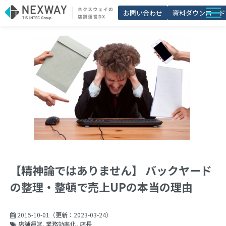
お問い合わせ
資料ダウンロード
店舗matic
導入事例
ブログ
セミナー
よくあるご質問
お役立ち資料一覧
【精神論ではありません】 バックヤード
の整理・整頓で売上UPの本当の理由
2015-10-01
（更新：
2023-03-24
）
店舗運営
業務効率化
店長