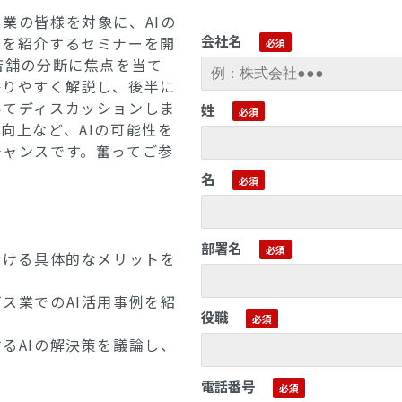
業の皆様を対象に、AIの
会社名
でを紹介するセミナーを開
店舗の分断に焦点を当て
かりやすく解説し、後半に
いてディスカッションしま
姓
向上など、AIの可能性を
チャンスです。奮ってご参
名
部署名
おける具体的なメリットを
ス業でのAI活用事例を紹
役職
るAIの解決策を議論し、
電話番号