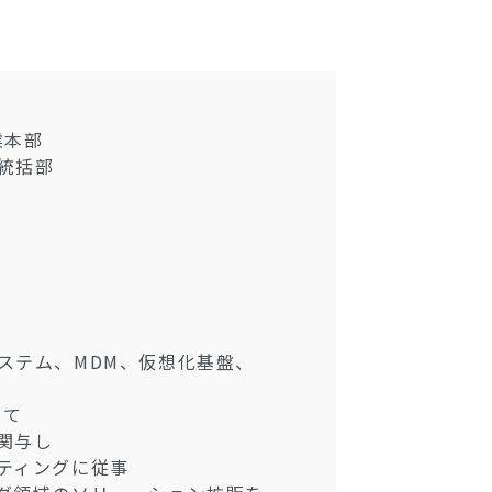
業本部
統括部
ステム、MDM、仮想化基盤、
して
関与し
ティングに従事